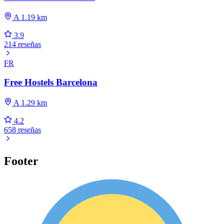
A 1.19 km
3.9
214 reseñas
FR
Free Hostels Barcelona
A 1.29 km
4.2
658 reseñas
Footer