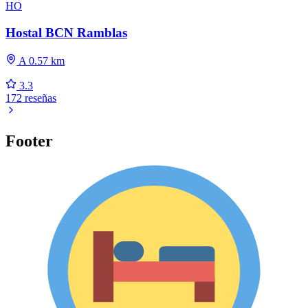
HO
Hostal BCN Ramblas
A 0.57 km
3.3
172 reseñas
Footer