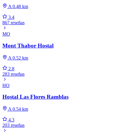
A 0.48 km
3.4
867 reseñas
MO
Mont Thabor Hostal
A 0.52 km
2.8
283 reseñas
HO
Hostal Las Flores Ramblas
A 0.54 km
4.3
203 reseñas