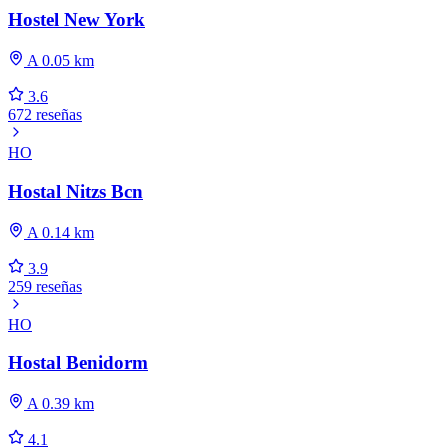
Hostel New York
A 0.05 km
3.6
672 reseñas
HO
Hostal Nitzs Bcn
A 0.14 km
3.9
259 reseñas
HO
Hostal Benidorm
A 0.39 km
4.1