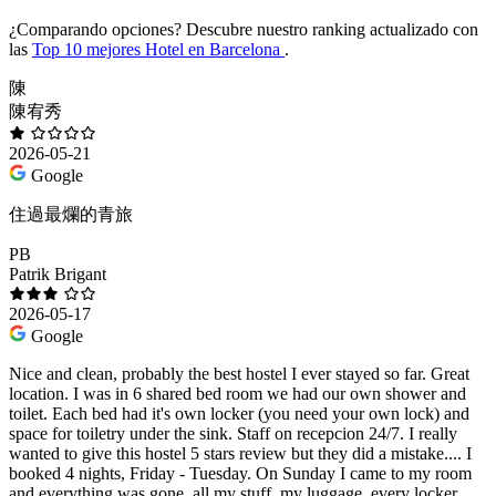
¿Comparando opciones?
Descubre nuestro ranking actualizado con
las
Top 10 mejores Hotel en Barcelona
.
陳
陳宥秀
2026-05-21
Google
住過最爛的青旅
PB
Patrik Brigant
2026-05-17
Google
Nice and clean, probably the best hostel I ever stayed so far. Great
location. I was in 6 shared bed room we had our own shower and
toilet. Each bed had it's own locker (you need your own lock) and
space for toiletry under the sink. Staff on recepcion 24/7. I really
wanted to give this hostel 5 stars review but they did a mistake.... I
booked 4 nights, Friday - Tuesday. On Sunday I came to my room
and everything was gone, all my stuff, my luggage, every locker