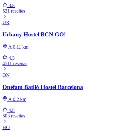
3.8
521 reseñas
UR
Urbany Hostel BCN GO!
A 0.11 km
4.3
4511 reseñas
ON
Onefam Batlló Hostel Barcelona
A 0.2 km
4.8
503 reseñas
HO