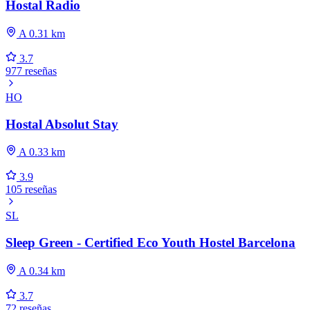
Hostal Radio
A 0.31 km
3.7
977 reseñas
HO
Hostal Absolut Stay
A 0.33 km
3.9
105 reseñas
SL
Sleep Green - Certified Eco Youth Hostel Barcelona
A 0.34 km
3.7
72 reseñas