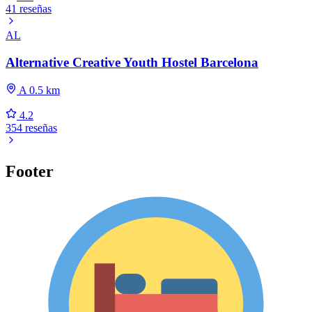
41 reseñas
AL
Alternative Creative Youth Hostel Barcelona
A 0.5 km
4.2
354 reseñas
Footer