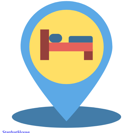
Stardust
House