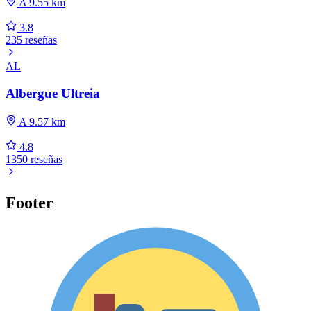
A 9.55 km
3.8
235 reseñas
AL
Albergue Ultreia
A 9.57 km
4.8
1350 reseñas
Footer