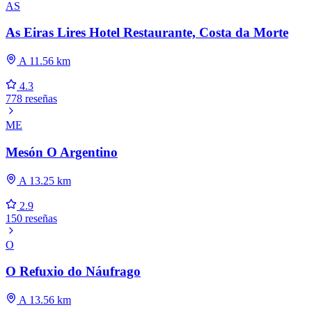
AS
As Eiras Lires Hotel Restaurante, Costa da Morte
A 11.56 km
4.3
778 reseñas
ME
Mesón O Argentino
A 13.25 km
2.9
150 reseñas
O
O Refuxio do Náufrago
A 13.56 km