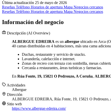
Última actualización 25 de mayo de 2026
Reseñas
Teléfono
Horarios de apertura
Mapa
Negocios cercanos
Reseñas
Teléfono
Horarios de apertura
Mapa
Negocios cercanos
Información del negocio
Descripción
(AI Overview)
ALBERGUE EDREIRA
es un
albergue
ubicado en Arca (O 
40 camas distribuidas en 4 habitaciones, más una cama adiciona
Duchas, restaurante y servicio de snacks.
Lavandería, calefacción e internet.
Zonas de recreo con terraza con sombrilla, mesas cubierta
Cercanía a restaurantes, áreas turísticas y farmacias.
En
Rúa Fonte, 19, 15821 O Pedrouzo, A Coruña
,
ALBERG
Actividades
Albergue
Dirección
ALBERGUE EDREIRA, Rúa Fonte, 19, 15821 O Pedrouzo, 
Sitio web
https://www.albergue-edreira.com/