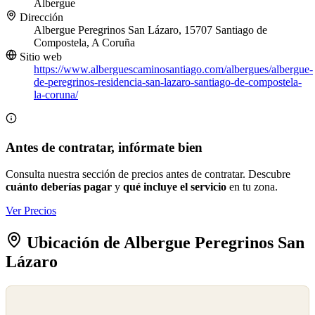
Albergue
Dirección
Albergue Peregrinos San Lázaro, 15707 Santiago de
Compostela, A Coruña
Sitio web
https://www.alberguescaminosantiago.com/albergues/albergue-
de-peregrinos-residencia-san-lazaro-santiago-de-compostela-
la-coruna/
Antes de contratar, infórmate bien
Consulta nuestra sección de precios antes de contratar. Descubre
cuánto deberías pagar
y
qué incluye el servicio
en tu zona.
Ver Precios
Ubicación de Albergue Peregrinos San
Lázaro
©
OpenStreetMap