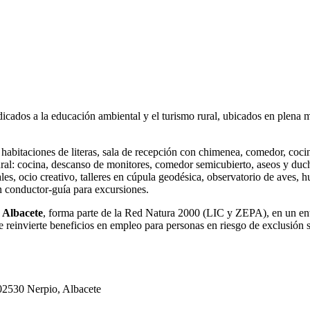
ados a la educación ambiental y el turismo rural, ubicados en plena m
 habitaciones de literas, sala de recepción con chimenea, comedor, coc
ral: cocina, descanso de monitores, comedor semicubierto, aseos y duch
es, ocio creativo, talleres en cúpula geodésica, observatorio de aves, hu
 conductor-guía para excursiones.
 Albacete
, forma parte de la Red Natura 2000 (LIC y ZEPA), en un ent
 reinvierte beneficios en empleo para personas en riesgo de exclusión s
 02530 Nerpio, Albacete