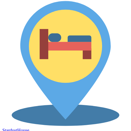
Stardust
House