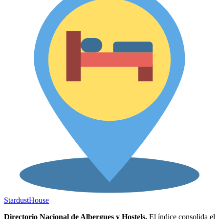
Stardust
House
Directorio Nacional de Albergues y Hostels.
El índice consolida el