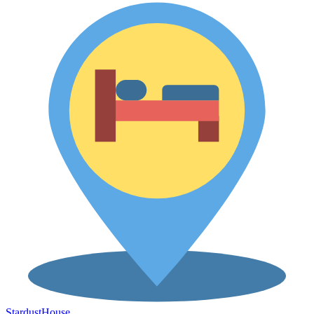
Stardust
House