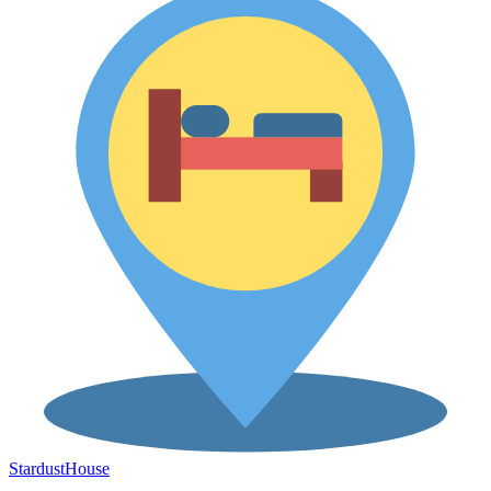
Stardust
House