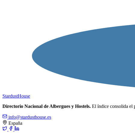
Stardust
House
Directorio Nacional de Albergues y Hostels.
El índice consolida el 
info@stardusthouse.es
España