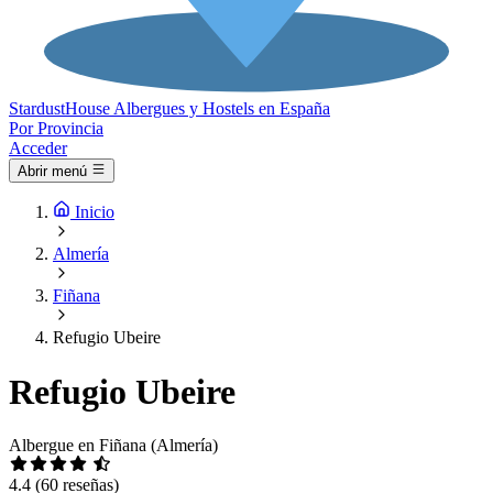
Stardust
House
Albergues y Hostels en España
Por Provincia
Acceder
Abrir menú
Inicio
Almería
Fiñana
Refugio Ubeire
Refugio Ubeire
Albergue en Fiñana (Almería)
4.4
(60 reseñas)