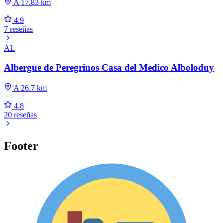
A 17.83 km
4.9
7 reseñas
AL
Albergue de Peregrinos Casa del Medico Alboloduy
A 26.7 km
4.8
20 reseñas
Footer