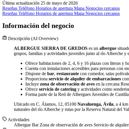
Última actualización 25 de mayo de 2026
Reseñas
Teléfono
Horarios de apertura
Mapa
Negocios cercanos
Reseñas
Teléfono
Horarios de apertura
Mapa
Negocios cercanos
Información del negocio
Descripción
(AI Overview)
ALBERGUE SIERRA DE GREDOS
es un
albergue
situad
grupos, familias y actividades juveniles junto al río Alberche y 
Ofrece habitaciones de 2, 4, 6 y 16 plazas con literas y b
Cuenta con instalaciones accesibles para personas con m
Dispone de
bar
,
restaurante
con comedor, salas polivale
Proporciona
servicio de alquiler de embarcaciones
como
Incluye
zona de observación de aves
en la cercana Rese
Ofrece
servicio de catering
y actividades como senderismo
Forma parte de la Red de Albergues Juveniles de Castilla
Ubicado en C. Álamos, 12, 05100
Navaluenga, Ávila
, a 4 km
naturales del río Alberche y rutas por la Reserva Natural del Val
Actividades
Albergue
Bar
Zona de observación de aves
Servicio de alquil