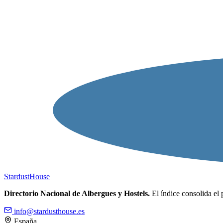
Stardust
House
Directorio Nacional de Albergues y Hostels.
El índice consolida el 
info@stardusthouse.es
España