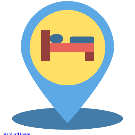
Stardust
House