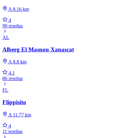
A 8.16 km
4
90 reseñas
AL
Alberg El Masnou Xanascat
A 8.8 km
4.1
86 reseñas
FL
Flippisito
A 11.77 km
4
11 reseñas