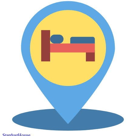
Stardust
House