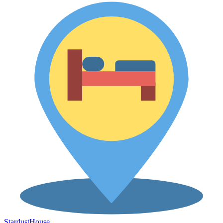
Stardust
House