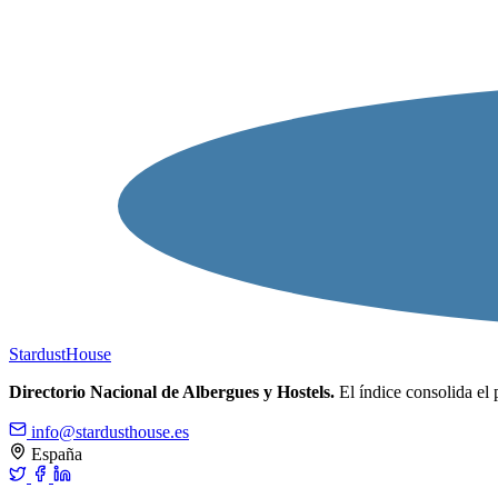
Stardust
House
Directorio Nacional de Albergues y Hostels.
El índice consolida el 
info@stardusthouse.es
España