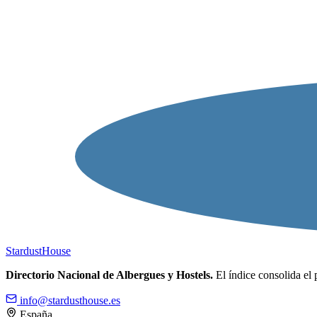
Stardust
House
Directorio Nacional de Albergues y Hostels.
El índice consolida el 
info@stardusthouse.es
España