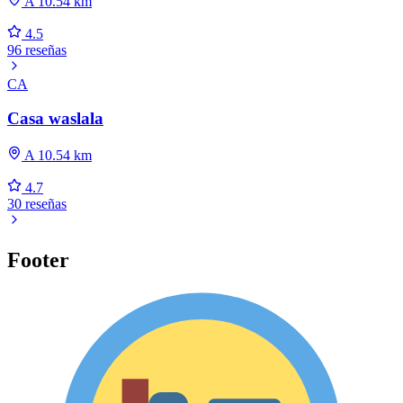
A 10.54 km
4.5
96 reseñas
CA
Casa waslala
A 10.54 km
4.7
30 reseñas
Footer