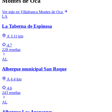
Montes de Oca
Ver más en Villafranca Montes de Oca
LA
La Taberna de Espinosa
A 3.11 km
4.7
228 reseñas
AL
Albergue municipal San Roque
A 4.4 km
4.6
243 reseñas
AL
Albergue Los Arancones