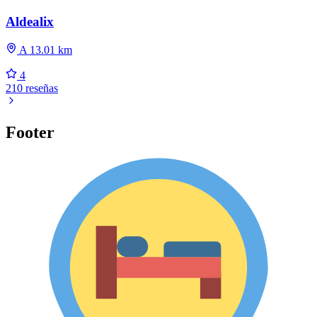
Aldealix
A 13.01 km
4
210 reseñas
Footer