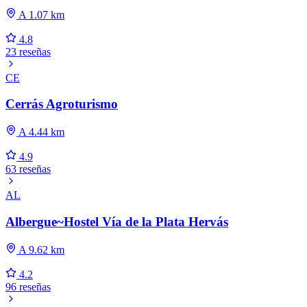
A 1.07 km
4.8
23 reseñas
CE
Cerrás Agroturismo
A 4.44 km
4.9
63 reseñas
AL
Albergue~Hostel Vía de la Plata Hervás
A 9.62 km
4.2
96 reseñas