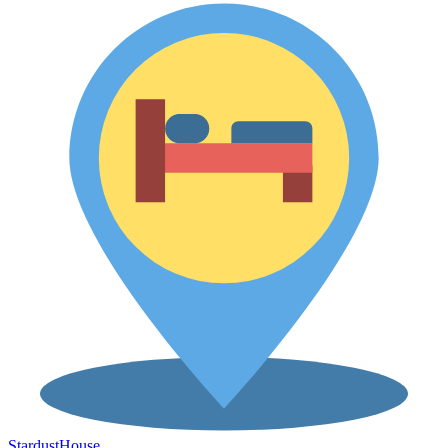
Stardust
House