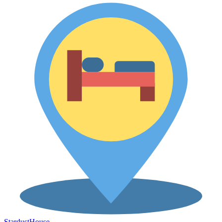
Stardust
House