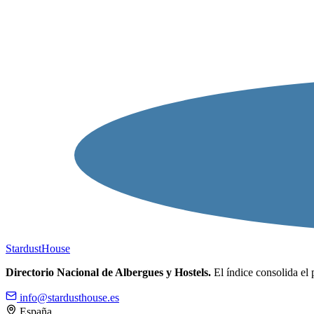
Stardust
House
Directorio Nacional de Albergues y Hostels.
El índice consolida el 
info@stardusthouse.es
España