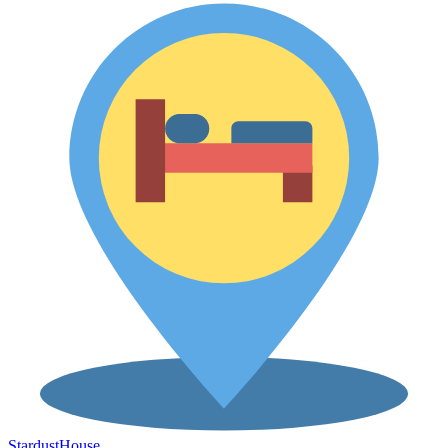
Stardust
House