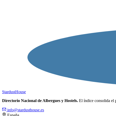
Stardust
House
Directorio Nacional de Albergues y Hostels.
El índice consolida el 
info@stardusthouse.es
España