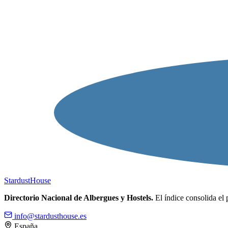
Stardust
House
Directorio Nacional de Albergues y Hostels.
El índice consolida el 
info@stardusthouse.es
España