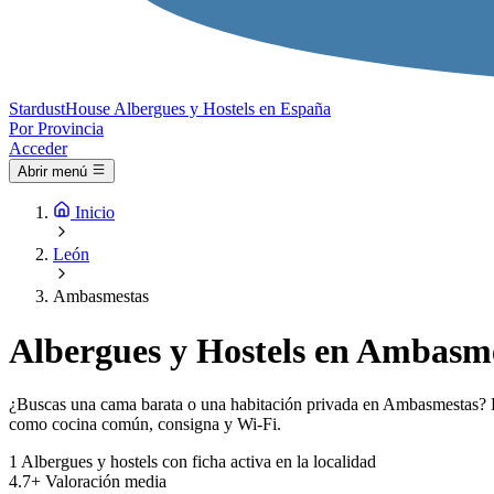
Stardust
House
Albergues y Hostels en España
Por Provincia
Acceder
Abrir menú
Inicio
León
Ambasmestas
Albergues y Hostels en Ambasme
¿Buscas una cama barata o una habitación privada en Ambasmestas? El 
como cocina común, consigna y Wi-Fi.
1
Albergues y hostels con ficha activa en la localidad
4.7+
Valoración media