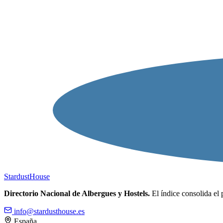
Stardust
House
Directorio Nacional de Albergues y Hostels.
El índice consolida el 
info@stardusthouse.es
España