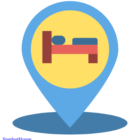
Stardust
House