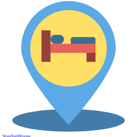
Stardust
House