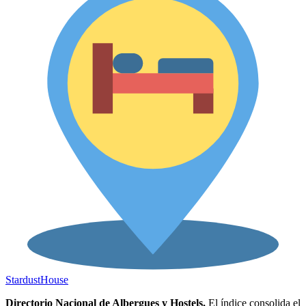
Stardust
House
Directorio Nacional de Albergues y Hostels.
El índice consolida el