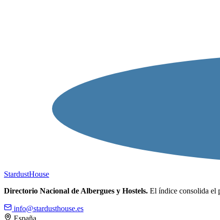
Stardust
House
Directorio Nacional de Albergues y Hostels.
El índice consolida el 
info@stardusthouse.es
España