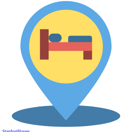
Stardust
House