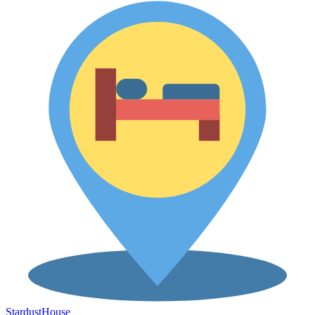
Stardust
House