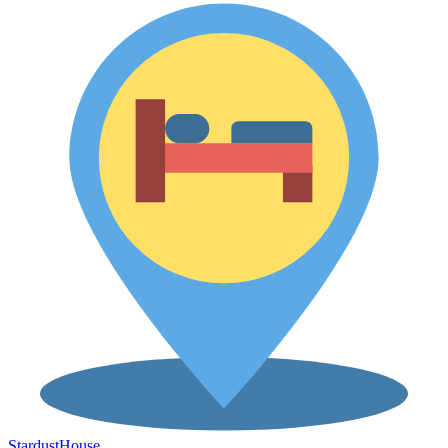
Stardust
House