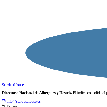
Stardust
House
Directorio Nacional de Albergues y Hostels.
El índice consolida el 
info@stardusthouse.es
España