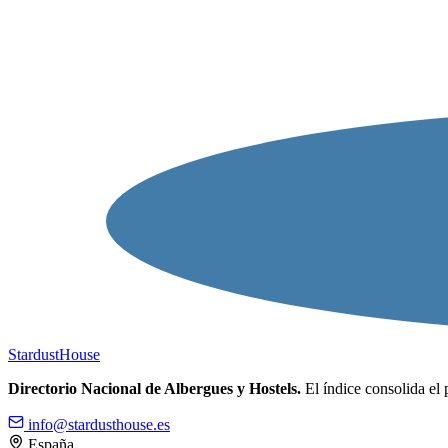
Stardust
House
Directorio Nacional de Albergues y Hostels.
El índice consolida el 
info@stardusthouse.es
España