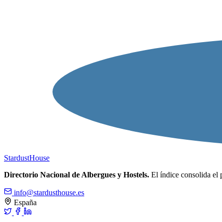
Stardust
House
Directorio Nacional de Albergues y Hostels.
El índice consolida el 
info@stardusthouse.es
España