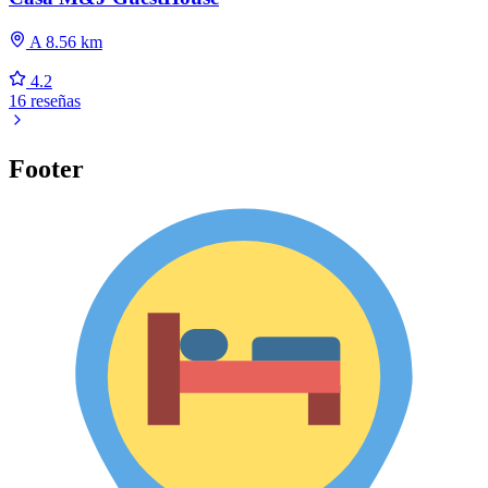
A 8.56 km
4.2
16 reseñas
Footer