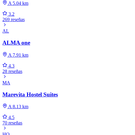
A 5.04 km
3.2
269 reseñas
AL
ALMA one
A 7.91 km
4.3
28 reseñas
MA
Marevita Hostel Suites
A 8.13 km
4.5
70 reseñas
HO