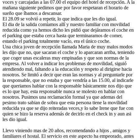
voces y carcajadas a las 07.00 el equipo del hotel de recepción. A la
mañana siguiente pedimos que por favor respetaran el horario de
sueño que íbamos a descansar.
El 28.09 se volvió a repetir, lo que indica que les dio igual.
El dia de la salida comíamos allí y nuestro familiar con movilidad
reducida como ya hemos dicho les pidió que dejáramos el coche en
el parking que estaba cerca hasta que terminaramos de comer,
estando el parking totalmente vacío, era el único coche.
Una chica joven de recepción llamada Maria de muy malos modos
les dijo que no, que sacaran el coche y lo aparcaran arriba, teniendo
que coger unas escaleras muy empinadas y que son normas de la
empresa. Al volver a indicar los problemas de movilidad, siguió
atendiendo mal, faltando a la educación y respeto al dirigirse hacia
nosotros. Se limitó a decir que eran las normas y al preguntarle por
la responsable, que no estaba y que vendría a las 15.00, al indicarle
que queriamos hablar con la responsable básicamente nos dijo que
es lo que hay, esta responsable nunca se molesto en hablar con
nosotros. Pusimos una reclamación formal ya que ademas del
pesimo trato sabian de sobra que esta persona tiene la movilidad
reducida ya que se dijo reiteradas veces,y lo sabe Irene que fue con
quien se hizo la reserva además de decirlo en el check in y aun asi
les dio igual.
Llevo viniendo mas de 20 años, recomendando a hijos , amigos y
familiares el hostal. El servicio en este aspecto ha empeorado, antes