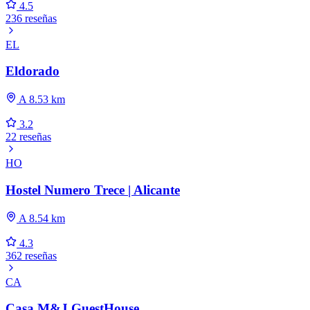
4.5
236 reseñas
EL
Eldorado
A 8.53 km
3.2
22 reseñas
HO
Hostel Numero Trece | Alicante
A 8.54 km
4.3
362 reseñas
CA
Casa M&J GuestHouse