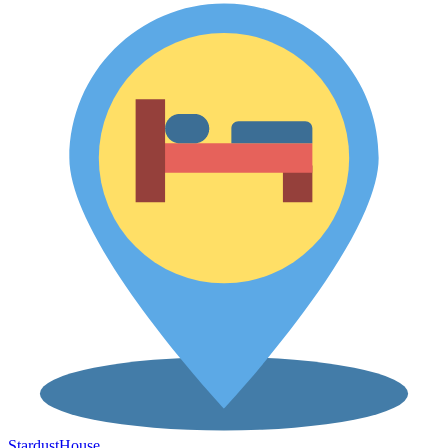
Stardust
House