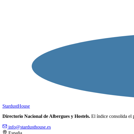
Stardust
House
Directorio Nacional de Albergues y Hostels.
El índice consolida el 
info@stardusthouse.es
España