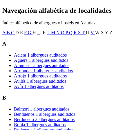
Navegación alfabética de localidades
Índice alfabético de albergues y hostels en Asturias
A
B
C
D
E
F
G
H
I
J
K
L
M
N
O
P
Q
R
S
T
U
V
W
X
Y
Z
A
Aciera
1 albergues auditados
Agüera
1 albergues auditados
Almuña
1 albergues auditados
Arriondas
1 albergues auditados
Arrojo
1 albergues auditados
Avilés
1 albergues auditados
Avín
1 albergues auditados
B
Balmori
1 albergues auditados
Bendueños
1 albergues auditados
Berducedo
2 albergues auditados
Bobia
1 albergues auditados
Bodenaya
1 albergues auditados