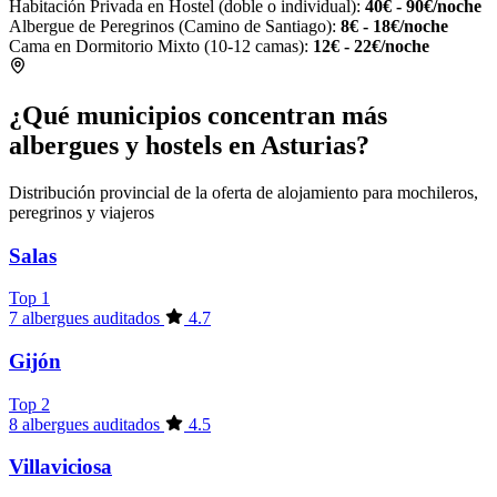
Habitación Privada en Hostel (doble o individual):
40€ - 90€/noche
Albergue de Peregrinos (Camino de Santiago):
8€ - 18€/noche
Cama en Dormitorio Mixto (10-12 camas):
12€ - 22€/noche
¿Qué municipios concentran más
albergues y hostels en Asturias?
Distribución provincial de la oferta de alojamiento para mochileros,
peregrinos y viajeros
Salas
Top 1
7 albergues auditados
4.7
Gijón
Top 2
8 albergues auditados
4.5
Villaviciosa