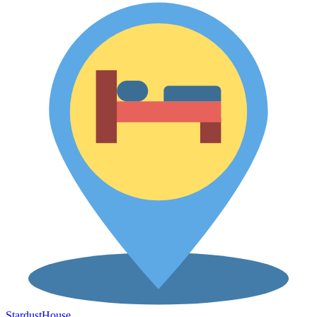
Stardust
House