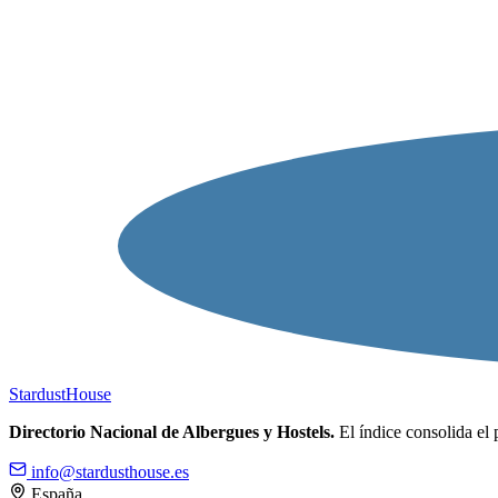
Stardust
House
Directorio Nacional de Albergues y Hostels.
El índice consolida el 
info@stardusthouse.es
España