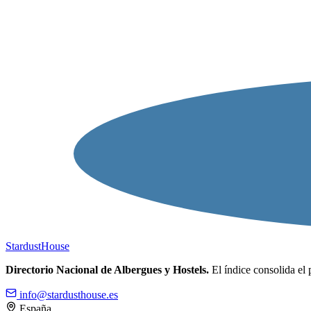
Stardust
House
Directorio Nacional de Albergues y Hostels.
El índice consolida el 
info@stardusthouse.es
España