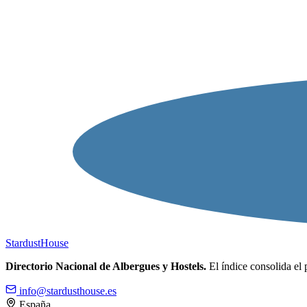
Stardust
House
Directorio Nacional de Albergues y Hostels.
El índice consolida el 
info@stardusthouse.es
España